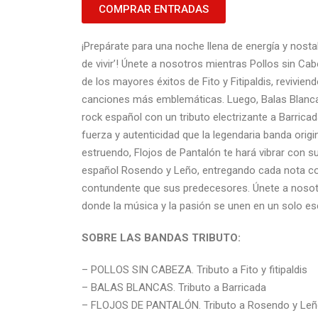
COMPRAR ENTRADAS
¡Prepárate para una noche llena de energía y nostal
de vivir’! Únete a nosotros mientras Pollos sin Cab
de los mayores éxitos de Fito y Fitipaldis, revivien
canciones más emblemáticas. Luego, Balas Blancas
rock español con un tributo electrizante a Barrica
fuerza y autenticidad que la legendaria banda origi
estruendo, Flojos de Pantalón te hará vibrar con s
español Rosendo y Leño, entregando cada nota con
contundente que sus predecesores. Únete a nosotro
donde la música y la pasión se unen en un solo es
SOBRE LAS BANDAS TRIBUTO:
– POLLOS SIN CABEZA. Tributo a Fito y fitipaldis
– BALAS BLANCAS. Tributo a Barricada
– FLOJOS DE PANTALÓN. Tributo a Rosendo y Leñ